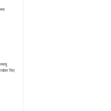
रममा
लबाबु
 राखेका थिए