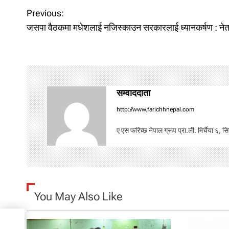
Previous:
P
जसपा वैठकमा मधेशलाई नजिस्काउन सरकारलाई ध्यानकर्षण : नेत
o
s
t
सम्वाददाता
n
http://www.farichhnepal.com
a
ए एस फरिच्छ नेपाल ग्रूप प्रा.ली. मिर्चैया ६, स
v
i
g
You May Also Like
a