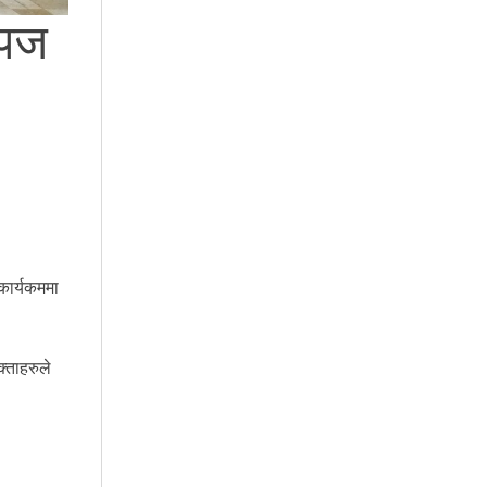
उपज
कार्यकममा
्ताहरुले