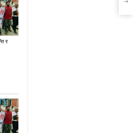
्ति र