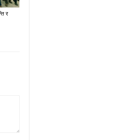
्ति र