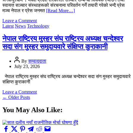
स्वायत्त सञ्चार संस्थाहरूको संरचनामा परिवर्तन गर्ने तयारी गरेको भन्दै प्रेस
मञ्च नेपाल र प्रेस जनमत
[Read More…]
on
Leave a Comment
सञ्चारसम्बन्धी
Latest
News
Technology
विधेयकप्रति
दुई
नेपाल राष्ट्रिय मुस्हर संघ राष्ट्रिय अध्यक्ष चन्देश्वर
पत्रकार
सदा संग मुस्हर समुदायवारे संक्षिप्त कुराकानी
संगठनको
आपत्ति,
आन्दोलनको
By
सम्वाददाता
चेतावनी
July 23, 2026
नेपाल राष्ट्रिय मुस्हर संघ राष्ट्रिय अध्यक्ष चन्देश्वर सदा संग मुस्हर समुदायवारे
संक्षिप्त कुराकानी
on
Leave a Comment
Posts
नेपाल
←
Older Posts
राष्ट्रिय
navigation
मुस्हर
You May Also Like:
संघ
राष्ट्रिय
अध्यक्ष
चन्देश्वर