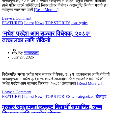
जनकपुरधाम, १२ साउन । नेपाल रेडक्रस सोसाइटी धनुषा जिल्ला शाखाको
हालै गठित तदर्थ समितिलाई लिएर तीव्र विरोध र असन्तुष्टि सिर्जना भएको छ।
राष्ट्रिय स्वतन्त्र पार्टी
[Read More…]
on
Leave a Comment
नेपाल
FEATURED
Latest
News
TOP STORIES
मधेश प्रदेश
रेडक्रस
धनुषाको
‘मधेश प्रदेश आम सञ्चार विधेयक, २०८२’
नवगठित
तत्कालका लागि रोकियो
तदर्थ
समिति
खारेजी
By
सम्वाददाता
गर्न
July 27, 2026
सरोकारवालाको
माग
विरोधपछि ‘मधेश प्रदेश आम सञ्चार विधेयक, २०८२’ तत्कालका लागि रोकियो
जनकपुरधाम। मधेश प्रदेश सरकारले अध्यादेशमार्फत ल्याउने तयारी गरेको
‘मधेश प्रदेश आम सञ्चार विधेयक, २०८२’ तत्कालका
[Read More…]
on
Leave a Comment
‘मधेश
FEATURED
Latest
News
TOP STORIES
Uncategorized
खेलकुद
प्रदेश
आम
मुसहर समुदायका उत्कृष्ट विद्यार्थी सम्मानित, उच्च
सञ्चार