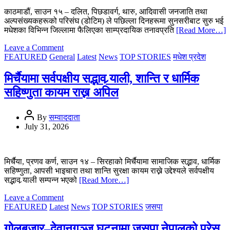
काठमाडौं, साउन १५ – दलित, पिछडावर्ग, थारु, आदिवासी जनजाति तथा
अल्पसंख्यकहरूको परिसंघ (डोटिम) ले पछिल्ला दिनहरूमा सुनसरीबाट सुरु भई
मधेशका विभिन्न जिल्लामा फैलिएका साम्प्रदायिक तनावप्रति
[Read More…]
on
Leave a Comment
सामाजिक
FEATURED
General
Latest
News
TOP STORIES
मधेश प्रदेश
सद्भाव
र
मिर्चैयामा सर्वपक्षीय सद्भाव र्‍याली, शान्ति र धार्मिक
धार्मिक
सहिष्णुता कायम राख्न अपिल
सहिष्णुता
कायम
राख्न
By
सम्वाददाता
डोटिम
July 31, 2026
परिसंघको
अपिल
मिर्चैया, प्रणव कर्ण, साउन १४ – सिरहाको मिर्चैयामा सामाजिक सद्भाव, धार्मिक
सहिष्णुता, आपसी भाइचारा तथा शान्ति सुरक्षा कायम राख्ने उद्देश्यले सर्वपक्षीय
सद्भाव र्‍याली सम्पन्न भएको
[Read More…]
on
Leave a Comment
मिर्चैयामा
FEATURED
Latest
News
TOP STORIES
जसपा
सर्वपक्षीय
सद्भाव
गोलबजार–देवानगञ्ज घटनामा जसपा नेपालको प्रेस