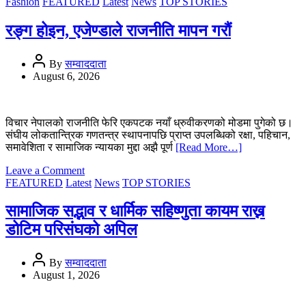
सात
Fashion
FEATURED
Latest
News
TOP STORIES
दलीय
नयाँ
रङ्ग होइन, एजेण्डाले राजनीति मापन गरौं
राजनीतिक
मोर्चा
घोषणा
By
सम्वाददाता
हुँदै
August 6, 2026
विचार नेपालको राजनीति फेरि एकपटक नयाँ ध्रुवीकरणको मोडमा पुगेको छ।
संघीय लोकतान्त्रिक गणतन्त्र स्थापनापछि प्राप्त उपलब्धिको रक्षा, पहिचान,
समावेशिता र सामाजिक न्यायका मुद्दा अझै पूर्ण
[Read More…]
on
Leave a Comment
रङ्ग
FEATURED
Latest
News
TOP STORIES
होइन,
एजेण्डाले
सामाजिक सद्भाव र धार्मिक सहिष्णुता कायम राख्न
राजनीति
डोटिम परिसंघको अपिल
मापन
गरौं
By
सम्वाददाता
August 1, 2026