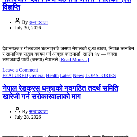
र्‍याली,
विज्ञप्ति
शान्ति
र
धार्मिक
By
सम्वाददाता
सहिष्णुता
July 30, 2026
कायम
राख्न
अपिल
देवानगञ्ज र गोलबजार घटनाप्रति जसपा नेपालको दुःख व्यक्त, निष्पक्ष छानबिन
र सामाजिक सद्भाव कायम गर्न आग्रह काठमाडौं, साउन १४ — जनता
समाजवादी पार्टी (जसपा) नेपालले
[Read More…]
on
Leave a Comment
गोलबजार–
FEATURED
General
Health
Latest
News
TOP STORIES
देवानगञ्ज
घटनामा
नेपाल रेडक्रस धनुषाको नवगठित तदर्थ समिति
जसपा
खारेजी गर्न सरोकारवालाको माग
नेपालको
प्रेस
विज्ञप्ति
By
सम्वाददाता
July 28, 2026