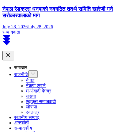
नेपाल रेडक्रस धनुषाको नवगठित तदर्थ समिति खारेजी गर्न
सरोकारवालाको माग
July 28, 2026
July 28, 2026
सम्वाददाता
Scroll
to
top
Close
समाचार
Show
राजनीति
sub
ने का
menu
नेकपा एमाले
माओवादी केन्द्र
जसपा
एकृकृत समाजवादी
लोसपा
स्वतन्त्र
स्थानीय सम्वाद्
अन्तर्वार्ता
सम्पादकीय