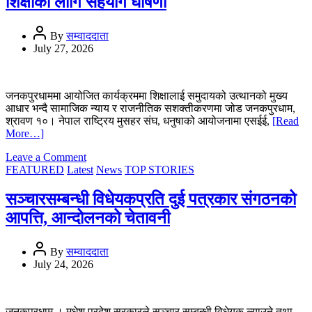
शिक्षाका लागि सहयोग घोषणा
विधेयक,
२०८२’
तत्कालका
By
सम्वाददाता
लागि
July 27, 2026
रोकियो
जनकपुरधाममा आयोजित कार्यक्रममा शिक्षालाई समुदायको उत्थानको मुख्य
आधार भन्दै सामाजिक न्याय र राजनीतिक सशक्तीकरणमा जोड जनकपुरधाम,
श्रावण १०। नेपाल राष्ट्रिय मुसहर संघ, धनुषाको आयोजनामा एसईई,
[Read
More…]
on
Leave a Comment
मुसहर
FEATURED
Latest
News
TOP STORIES
समुदायका
उत्कृष्ट
सञ्चारसम्बन्धी विधेयकप्रति दुई पत्रकार संगठनको
विद्यार्थी
आपत्ति, आन्दोलनको चेतावनी
सम्मानित,
उच्च
शिक्षाका
By
सम्वाददाता
लागि
July 24, 2026
सहयोग
घोषणा
जनकपुरधाम । मधेश प्रदेश सरकारले सञ्चार सम्बन्धी विधेयक ल्याउने तथा