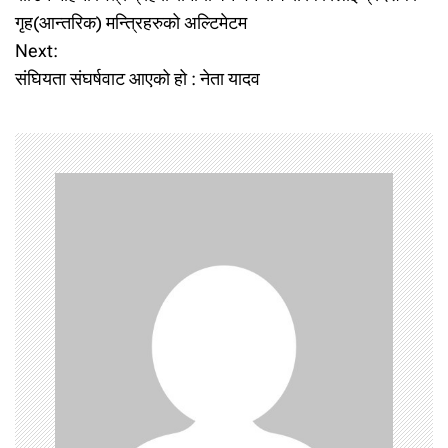
o
गृह(आन्तरिक) मन्त्रिहरुको अल्टिमेटम
Next:
s
संघियता संघर्षवाट आएको हो : नेता यादव
t
n
a
v
i
g
a
t
i