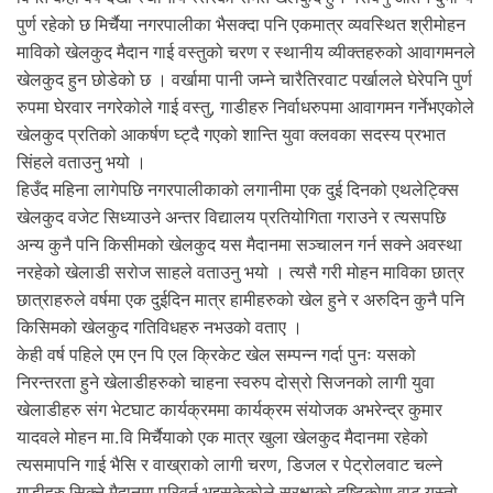
पुर्ण रहेको छ मिर्चैया नगरपालीका भैसक्दा पनि एकमात्र व्यवस्थित श्रीमोहन
माविको खेलकुद मैदान गाई वस्तुको चरण र स्थानीय व्यीक्तहरुको आवागमनले
खेलकुद हुन छोडेको छ । वर्खामा पानी जम्ने चारैतिरवाट पर्खालले घेरेपनि पुर्ण
रुपमा घेरवार नगरेकोले गाई वस्तु, गाडीहरु निर्वाधरुपमा आवागमन गर्नेभएकोले
खेलकुद प्रतिको आकर्षण घ्ट्दै गएको शान्ति युवा क्लवका सदस्य प्रभात
सिंहले वताउनु भयो ।
हिउँद महिना लागेपछि नगरपालीकाको लगानीमा एक दुई दिनको एथलेट्क्सि
खेलकुद वजेट सिध्याउने अन्तर विद्यालय प्रतियोगिता गराउने र त्यसपछि
अन्य कुनै पनि किसीमको खेलकुद यस मैदानमा सञ्चालन गर्न सक्ने अवस्था
नरहेको खेलाडी सरोज साहले वताउनु भयो । त्यसै गरी मोहन माविका छात्र
छात्राहरुले वर्षमा एक दुईदिन मात्र हामीहरुको खेल हुने र अरुदिन कुनै पनि
किसिमको खेलकुद गतिविधहरु नभउको वताए ।
केही वर्ष पहिले एम एन पि एल क्रिकेट खेल सम्पन्न गर्दा पुनः यसको
निरन्तरता हुने खेलाडीहरुको चाहना स्वरुप दोस्रो सिजनको लागी युवा
खेलाडीहरु संग भेटघाट कार्यक्रममा कार्यक्रम संयोजक अभरेन्द्र कुमार
यादवले मोहन मा.वि मिर्चैयाको एक मात्र खुला खेलकुद मैदानमा रहेको
त्यसमापनि गाई भैसि र वाख्राको लागी चरण, डिजल र पेट्रोलवाट चल्ने
गाडीहरु सिक्ने मैदानमा परिवर्त भइसकेकोले सुरक्षाको दृष्टिकोण वाट यस्तो