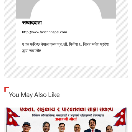
o
सम्वाददाता
n
http://www.farichhnepal.com
ए एस फरिच्छ नेपाल ग्रूप प्रा.ली. मिर्चैया ६, सिरहा मधेश प्रदेश
द्धारा संचालीत
You May Also Like