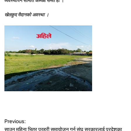
व्यवस्थापन समिति अध्यक्ष समेत हो ।
खेलकुद मैदानको अवस्था ।
Previous:
P
साउन महिना भित्र प्रहरी समायोजन गर्न संघ सरकारलाई प्रदेशका