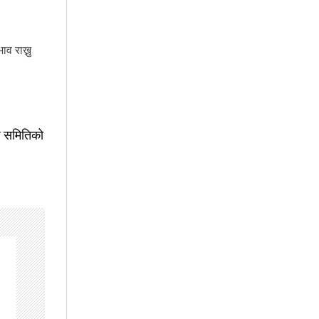
व राख्नु
ेश समितिको