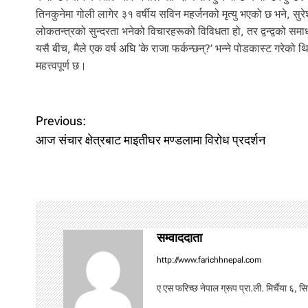
तिनकुनेमा गोली लागेर ३१ वर्षीय सविन महर्जनको मृत्यु भएको छ भने, सुर
लोकतन्त्रको सुन्दरता भनेको विचारहरूको विविधता हो, तर द्वन्द्वको समाधा
यसै बीच, मैले एक वर्ष अघि ‘के राजा फर्कन्छन्?’ भन्ने पोडकास्ट गरेक
महत्त्वपूर्ण छ।
P
Previous:
आज संचार क्षेत्रबाट माइतीघर मण्डलामा विरोध प्रदर्शन
o
s
t
n
सम्वाददाता
a
http://www.farichhnepal.com
v
ए एस फरिच्छ नेपाल ग्रूप प्रा.ली. मिर्चैया ६, स