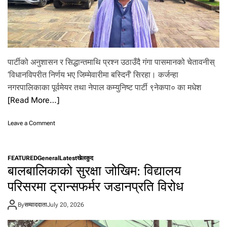
धि
कृ
त
यु
व
रा
पार्टीको अनुशासन र सिद्धान्तमाथि प्रश्न उठाउँदै गंगा पासमानको चेतावनीस्
ज
पा
‘विधानविपरीत निर्णय भए जिम्मेवारीमा बस्दिनँ’ सिरहा। कर्जन्हा
ल
नगरपालिकाका पूर्वमेयर तथा नेपाल कम्युनिष्ट पार्टी ९नेकपा० का मधेश
घु
[Read More…]
स
स
हि
o
Leave a Comment
त
n
प
पा
क्रा
र्टी
FEATURED
General
Latest
खेलकुद
उ
को
बालबालिकाको सुरक्षा जोखिम: विद्यालय
अ
नु
परिसरमा ट्रान्सफर्मर जडानप्रति विरोध
शा
स
By
सम्वाददाता
July 20, 2026
न
र