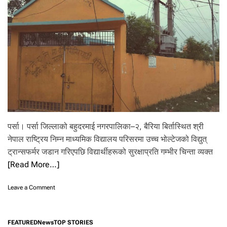
सि
द्धा
न्त
मा
थि
प्र
श्न
उ
ठा
उँ
दै
गं
गा
पर्सा। पर्सा जिल्लाको बहुदरमाई नगरपालिका–२, बैरिया बिर्तास्थित श्री
पा
स
नेपाल राष्ट्रिय निम्न माध्यमिक विद्यालय परिसरमा उच्च भोल्टेजको विद्युत्
मा
ट्रान्सफर्मर जडान गरिएपछि विद्यार्थीहरूको सुरक्षाप्रति गम्भीर चिन्ता व्यक्त
न
[Read More…]
को
चे
ता
o
Leave a Comment
व
n
नी
बा
ल
FEATURED
News
TOP STORIES
बा