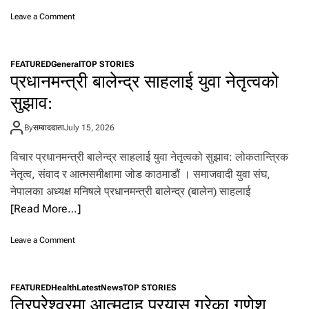
र
o
ज
Leave a Comment
n
डा
स
न
म्मा
प्र
FEATURED
General
TOP STORIES
न
ति
प्रधानमन्त्री बालेन्द्र साहलाई युवा नेतृत्वको
नी
वि
य
रो
सुझाव:
उ
ध
प
By
सम्वाददाता
July 15, 2026
रा
ष्ट्र
विचार प्रधानमन्त्री बालेन्द्र साहलाई युवा नेतृत्वको सुझाव: लोकतान्त्रिक
प
नेतृत्व, संवाद र आत्मसमीक्षामा जोड काठमाडौं । समाजवादी युवा संघ,
ति
या
नेपालका अध्यक्ष मनिषले प्रधानमन्त्री बालेन्द्र (बालेन) साहलाई
द
[Read More…]
व
र
क
o
Leave a Comment
ता
n
र
प्र
का
धा
FEATURED
Health
Latest
News
TOP STORIES
अ
न
त्रिपुरेश्वरमा आत्मदाह प्रयास गरेका गणेश
मि
म