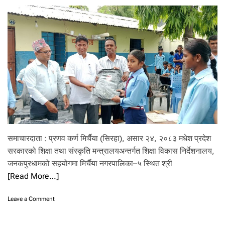
दा
ह
प्र
या
स
ग
रे
का
ग
णे
श
ने
पा
ली
समाचारदाता : प्रणव कर्ण मिर्चैया (सिरहा), असार २४, २०८३ मधेश प्रदेश
को
उ
सरकारको शिक्षा तथा संस्कृति मन्त्रालयअन्तर्गत शिक्षा विकास निर्देशनालय,
प
जनकपुरधामको सहयोगमा मिर्चैया नगरपालिका–५ स्थित श्री
चा
[Read More…]
र
का
क्र
o
Leave a Comment
म
n
मा
वि
मृ