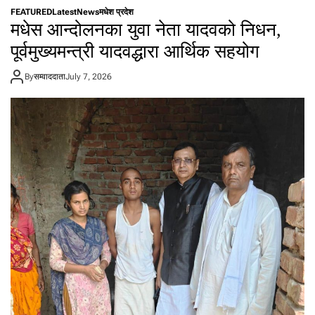
द्या
त्यु
FEATURED
Latest
News
मधेश प्रदेश
र्थी
मधेस आन्दोलनका युवा नेता यादवको निधन,
ला
ई
पूर्वमुख्यमन्त्री यादवद्धारा आर्थिक सहयोग
ज्यो
मे
By
सम्वाददाता
July 7, 2026
ट्री
ब
क्स
र
वि
द्या
ल
य
झो
ला
वि
त
र
ण