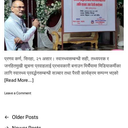
या
द
व
को
नि
ध
न
,
पू
र्व
प्रणव कर्ण, सिरहा, २१ असार। स्वास्थ्यसम्बन्धी सही, तथ्यपरक र
मु
ख्य
जनहितमुखी सूचना प्रवाहलाई प्रभावकारी बनाउन मिर्चैयामा मिडियाकर्मीका
म
लागि स्वास्थ्य प्रवर्द्धनसम्बन्धी सञ्चार तथा पैरवी कार्यक्रम सम्पन्न भएको
न्त्री
[Read More…]
या
द
व
o
Leave a Comment
द्धा
n
रा
मि
आ
र्चै
र्थि
या
←
Older Posts
P
क
मा
स
स्वा
→
Newer Posts