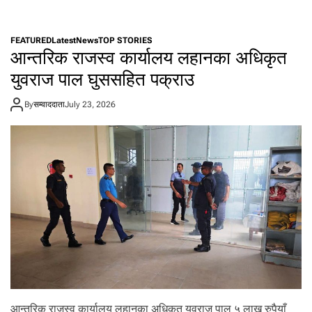
n
ने
पा
FEATURED
Latest
News
TOP STORIES
ल
आन्तरिक राजस्व कार्यालय लहानका अधिकृत
रा
ष्ट्रि
युवराज पाल घुससहित पक्राउ
य
मु
By
सम्वाददाता
July 23, 2026
स्ह
र
सं
घ
रा
ष्ट्रि
य
अ
ध्य
क्ष
च
न्दे
श्व
र
स
आन्तरिक राजस्व कार्यालय लहानका अधिकृत युवराज पाल ५ लाख रुपैयाँ
दा