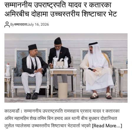
सम्माननीय उपराष्ट्रपति यादव र कतारका
लि
का
अमिरबीच दोहामा उच्चस्तरीय शिष्टाचार भेट
को
सु
By
सम्वाददाता
July 16, 2026
र
क्षा
जो
खि
म
:
वि
द्या
ल
य
प
रि
स
र
मा
काठमाडौं। सम्माननीय उपराष्ट्रपति रामसहाय प्रसाद यादव र कतारका
ट्रा
न्स
अमिर महामहिम शेख तमिम बिन हमाद अल थानी बीच बुधबार दोहास्थित
फ
लुसेल प्यालेसमा उच्चस्तरीय शिष्टाचार भेटवार्ता भएको
[Read More…]
र्म