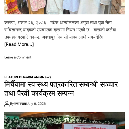
कलैया, असार २३, २०८३। मधेस आन्दोलनका अगुवा तथा युवा नेता
सचितानन्द यादवको उपचारका क्रममा निधन भएको छ। बाराको कलैया
उपमहानगरपालिका–२, अवधापुर निवासी यादव लामो समयदेखि
[Read More…]
o
Leave a Comment
n
म
धे
FEATURED
Health
Latest
News
स
मिर्चैयामा स्वास्थ्य पत्रकारितासम्बन्धी सञ्चार
आ
न्दो
तथा पैरवी कार्यक्रम सम्पन्न
ल
न
By
सम्वाददाता
July 6, 2026
का
यु
वा
ने
ता