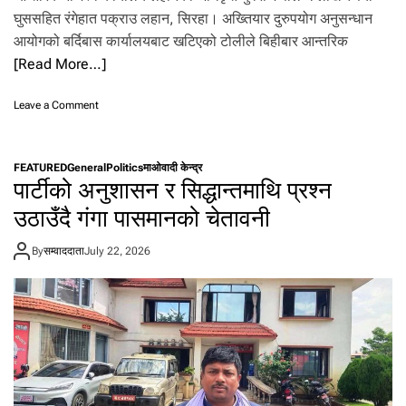
सं
घुससहित रंगेहात पक्राउ लहान, सिरहा। अख्तियार दुरुपयोग अनुसन्धान
ग
आयोगको बर्दिबास कार्यालयबाट खटिएको टोलीले बिहीबार आन्तरिक
मु
[Read More…]
स्ह
र
स
o
Leave a Comment
मु
n
दा
आ
य
न्त
FEATURED
General
Politics
माओवादी केन्द्र
वा
रि
पार्टीको अनुशासन र सिद्धान्तमाथि प्रश्न
रे
क
सं
रा
उठाउँदै गंगा पासमानको चेतावनी
क्षि
ज
प्त
स्व
By
सम्वाददाता
July 22, 2026
कु
का
रा
र्या
का
ल
नी
य
ल
हा
न
का
अ