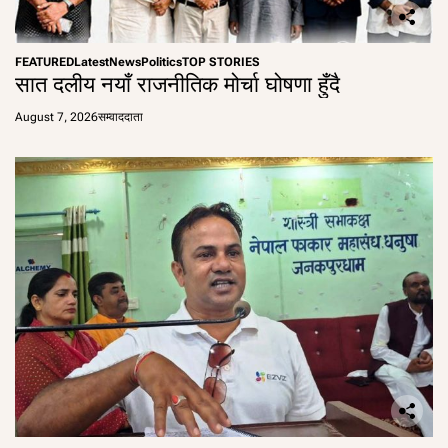
i
FEATURED
Latest
News
Politics
TOP STORIES
o
सात दलीय नयाँ राजनीतिक मोर्चा घोषणा हुँदै
n
August 7, 2026
सम्वाददाता