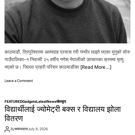
काठमाडौं, त्रिपुरेश्वरमा आत्मदाह प्रयास गरी गम्भीर घाइते भएका मुगुको सोरु
गाउँपालिका–१ निवासी २५ वर्षीय गणेश नेपालीको उपचारका क्रममा मृत्यु
भएको छ। जिल्ला प्रहरी परिसर काठमाडौंका
[Read More…]
o
Leave a Comment
n
त्रि
पु
FEATURED
Gadgets
Latest
News
खेलकुद
रे
विद्यार्थीलाई ज्योमेट्री बक्स र विद्यालय झोला
श्व
र
वितरण
मा
आ
By
सम्वाददाता
July 8, 2026
त्म